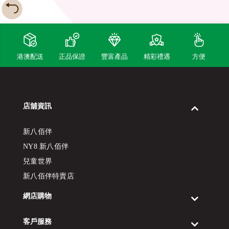
港澳配送
正品保證
豐富產品
精彩禮遇
方便
店舖資訊
新八佰伴
NY8 新八佰伴
兒童世界
新八佰伴特賣店
網店購物
客戶服務