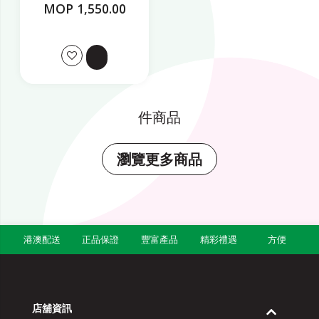
紅水晶）
MOP 1,550.00
件商品
瀏覽更多商品
港澳配送
正品保證
豐富產品
精彩禮遇
方便
店舖資訊