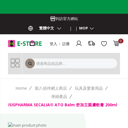
到訪官方網站
繁體中文
MOP
0
登入 / 註冊
MOP 
Home
新八佰伴網上商店
玩具及嬰童用品
孕婦產品
ISISPHARMA SECALIA® ATO Balm 舒加立親膚軟膏 200ml