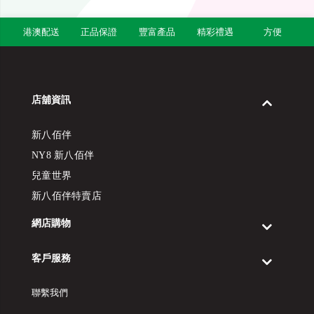
港澳配送
正品保證
豐富產品
精彩禮遇
方便
店舖資訊
新八佰伴
NY8 新八佰伴
兒童世界
新八佰伴特賣店
網店購物
客戶服務
聯繫我們