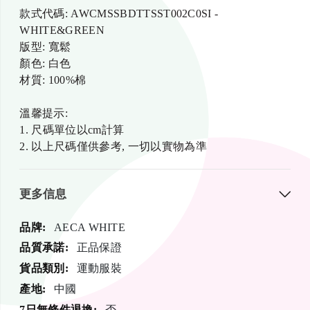
款式代碼: AWCMSSBDTTSST002C0SI -
WHITE&GREEN
版型: 寬鬆
顏色: 白色
材質: 100%棉
溫馨提示:
1. 尺碼單位以cm計算
2. 以上尺碼僅供參考, 一切以實物為準
更多信息
更
AECA WHITE
多
正品保證
信
運動服裝
息
中國
否