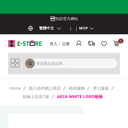
到訪官方網站
繁體中文
MOP
0
登入 / 註冊
MOP 
Home
新八佰伴網上商店
時尚服飾
男士服裝
短袖上衣及T恤
AECA WHITE LOGO短袖