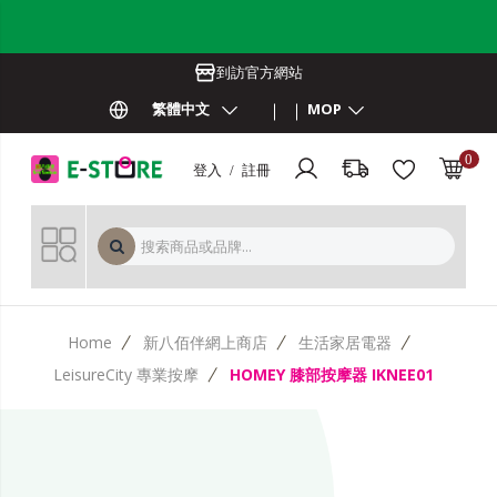
到訪官方網站
繁體中文
MOP
0
登入 / 註冊
MOP 
Home
新八佰伴網上商店
生活家居電器
LeisureCity 專業按摩
HOMEY 膝部按摩器 IKNEE01