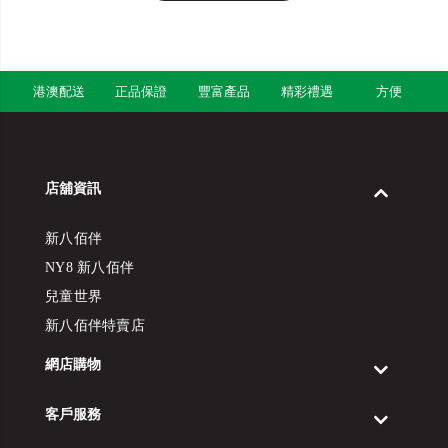
港澳配送
正品保證
豐富產品
精彩禮遇
方便
店舖資訊
新八佰伴
NY8 新八佰伴
兒童世界
新八佰伴特賣店
網店購物
客戶服務