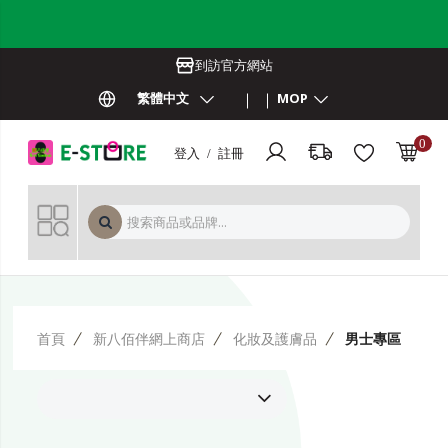
到訪官方網站
繁體中文
MOP
0
登入 / 註冊
MOP 
首頁
新八佰伴網上商店
化妝及護膚品
男士專區