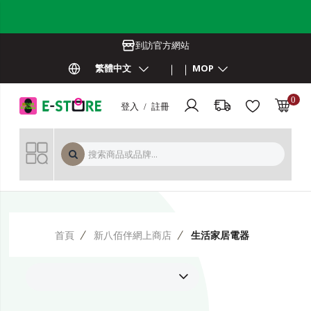
到訪官方網站
繁體中文
MOP
0
登入 / 註冊
MOP 
首頁
新八佰伴網上商店
生活家居電器