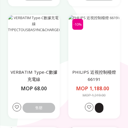
-10%
VERBATIM Type-C數據
PHILIPS 近視控制檯燈
充電線
66191
TYPECTOUSBASYNC&CHARGECABLE/120CM
MOP 68.00
MOP 1,188.00
MOP 1,319.00
售罄