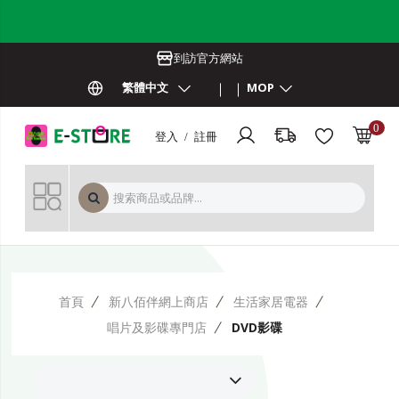
到訪官方網站
繁體中文
MOP
0
登入 / 註冊
MOP 
首頁
新八佰伴網上商店
生活家居電器
唱片及影碟專門店
DVD影碟