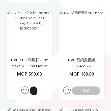
DVD / CD 張敬軒-The
DVD 紐約愛音鱷
Next 20 Hins Live in
VD245572
Hong
MOP 599.00
MOP 189.00
Kong(3DVD+3CD)
EEGV5006D1
售罄