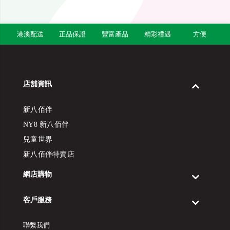
港澳配送
正品保證
豐富產品
精彩禮遇
方便
店舖資訊
新八佰伴
NY8 新八佰伴
兒童世界
新八佰伴特賣店
網店購物
客戶服務
聯繫我們