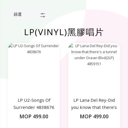
篩選
LP(VINYL)黑膠唱片
LP U2-Songs Of
LP Lana Del Rey-Did
Surrender 4838676
you know that there's
a tunnel under Ocean
MOP 499.00
MOP 499.00
Blvd(2LP) 4859151