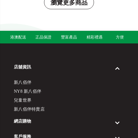
瀏覽更多商品
港澳配送
正品保證
豐富產品
精彩禮遇
方便
店舖資訊
新八佰伴
NY8 新八佰伴
兒童世界
新八佰伴特賣店
網店購物
客戶服務