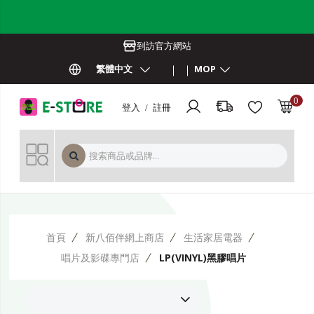
到訪官方網站
繁體中文
MOP
0
登入 / 註冊
MOP 
首頁
新八佰伴網上商店
生活家居電器
唱片及影碟專門店
LP(VINYL)黑膠唱片