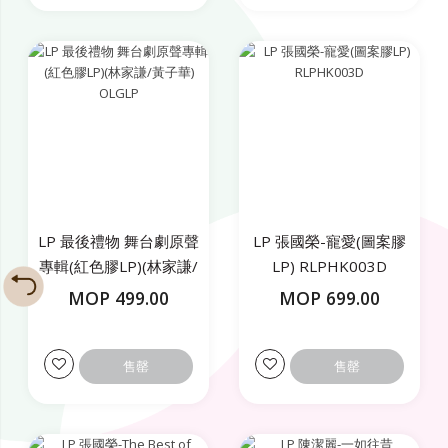
LP 最後禮物 舞台劇原聲
LP 張國榮-寵愛(圖案膠
專輯(紅色膠LP)(林家謙/
LP) RLPHK003D
黃子華) OLGLP
MOP 499.00
MOP 699.00
售罄
售罄