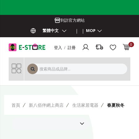
到訪官方網站
繁體中文
MOP
0
登入 / 註冊
MOP 
首頁
新八佰伴網上商店
生活家居電器
春夏秋冬