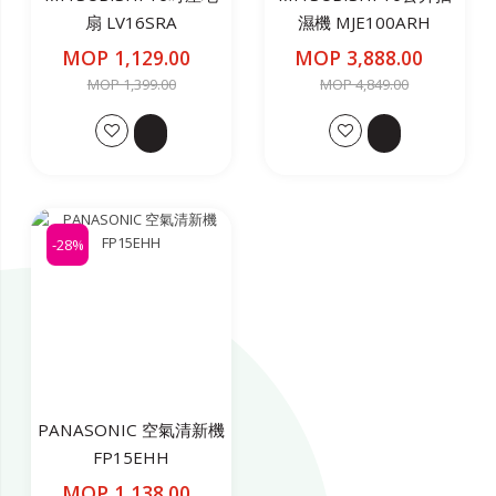
扇 LV16SRA
濕機 MJE100ARH
MOP 1,129.00
MOP 3,888.00
MOP 1,399.00
MOP 4,849.00
-28%
PANASONIC 空氣清新機
FP15EHH
MOP 1,138.00