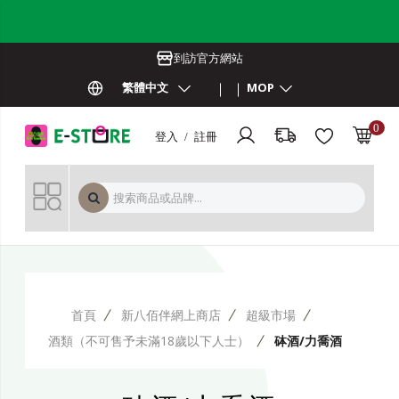
到訪官方網站
繁體中文
MOP
0
登入 / 註冊
MOP 
首頁
新八佰伴網上商店
超級市場
酒類（不可售予未滿18歲以下人士）
砵酒/力喬酒