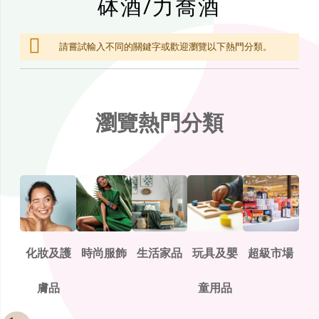
砵酒/力喬酒
請嘗試輸入不同的關鍵字或歡迎瀏覽以下熱門分類。
瀏覽熱門分類
化妝及護
時尚服飾
生活家品
玩具及嬰
超級市場
膚品
童用品