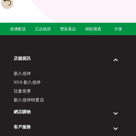
港澳配送
正品保證
豐富產品
精彩禮遇
方便
店舖資訊
新八佰伴
NY8 新八佰伴
兒童世界
新八佰伴特賣店
網店購物
客戶服務