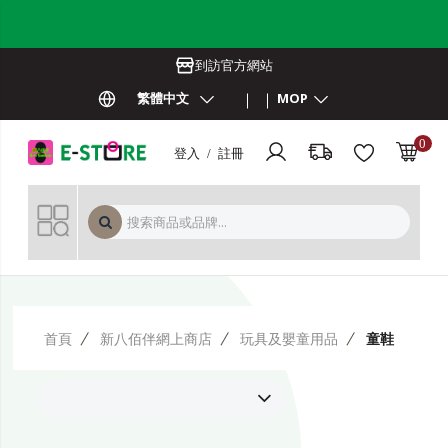
到訪官方網站
繁體中文
MOP
0
登入 / 註冊
MOP 
首頁
新八佰伴網上商店
玩具及嬰童用品
童鞋