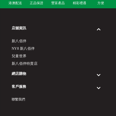
港澳配送
正品保證
豐富產品
精彩禮遇
方便
店舖資訊
新八佰伴
NY8 新八佰伴
兒童世界
新八佰伴特賣店
網店購物
客戶服務
聯繫我們