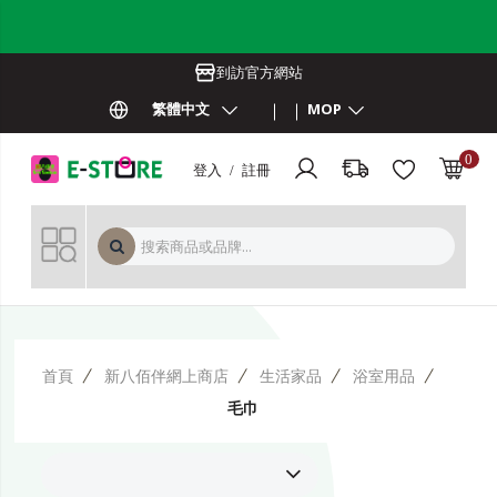
到訪官方網站
繁體中文
MOP
0
登入 / 註冊
MOP 
首頁
新八佰伴網上商店
生活家品
浴室用品
毛巾