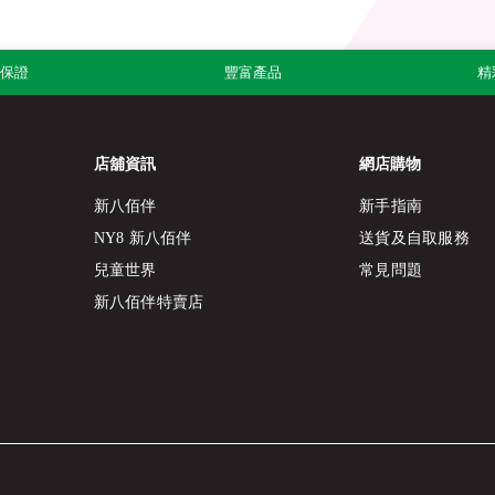
品保證
豐富產品
精
店舖資訊
網店購物
新八佰伴
新手指南
NY8 新八佰伴
送貨及自取服務
兒童世界
常見問題
新八佰伴特賣店