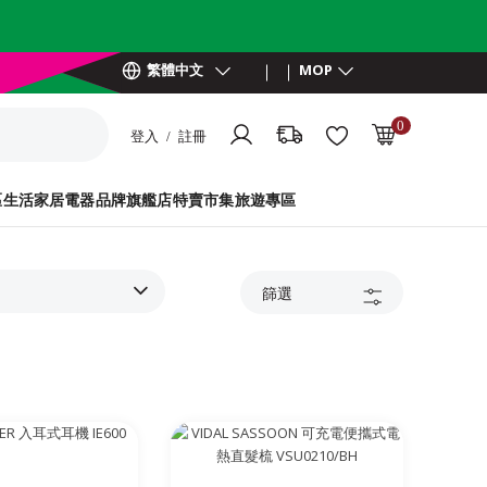
繁體中文
MOP
0
登入 / 註冊
MOP 0.00
區
生活家居電器
品牌旗艦店
特賣市集
旅遊專區
篩選