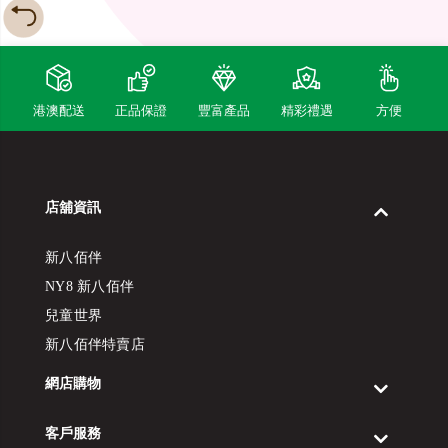
港澳配送
正品保證
豐富產品
精彩禮遇
方便
店舖資訊
新八佰伴
NY8 新八佰伴
兒童世界
新八佰伴特賣店
網店購物
客戶服務