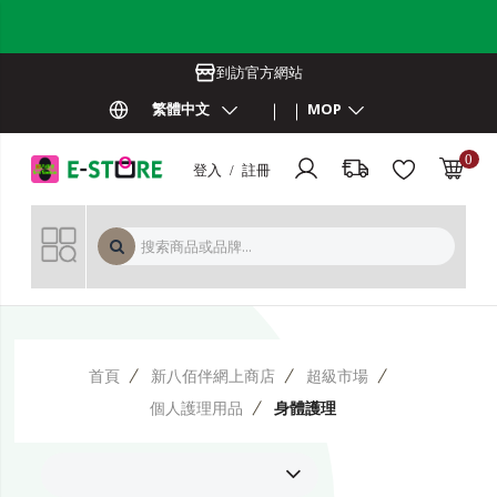
到訪官方網站
繁體中文
MOP
0
登入 / 註冊
MOP 
首頁
新八佰伴網上商店
超級市場
個人護理用品
身體護理