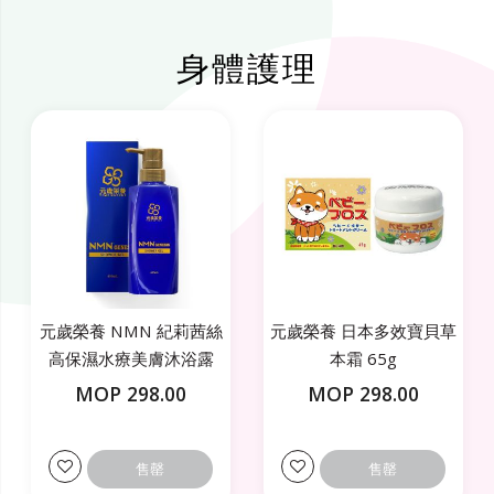
身體護理
元歲榮養 NMN 紀莉茜絲
元歲榮養 日本多效寶貝草
高保濕水療美膚沐浴露
本霜 65g
400mL
MOP 298.00
MOP 298.00
售罄
售罄